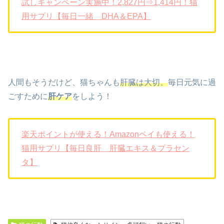
試しキャンペーン実施中！2,827円⇒1,414円！猫
用サプリ【毎日一緒 DHA＆EPA】
人間もそうだけど、猫ちゃんも
肝臓は大切。
毎日元気に過
ごすために
肝ケア
をしよう！
楽天ポイントが使える！Amazonペイも使える！
猫用サプリ【毎日良肝 肝臓エキス＆プラセン
タ】