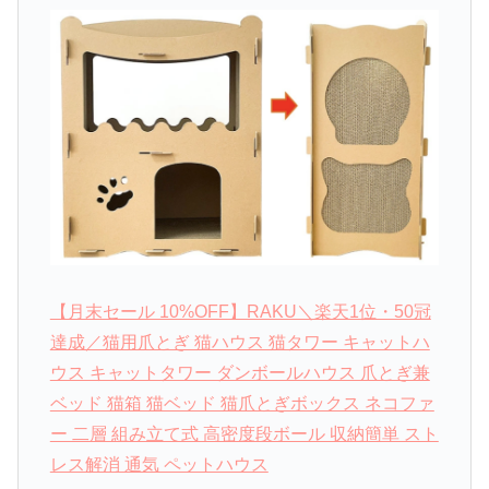
【月末セール 10%OFF】RAKU＼楽天1位・50冠
達成／猫用爪とぎ 猫ハウス 猫タワー キャットハ
ウス キャットタワー ダンボールハウス 爪とぎ兼
ベッド 猫箱 猫ベッド 猫爪とぎボックス ネコファ
ー 二層 組み立て式 高密度段ボール 収納簡単 スト
レス解消 通気 ペットハウス