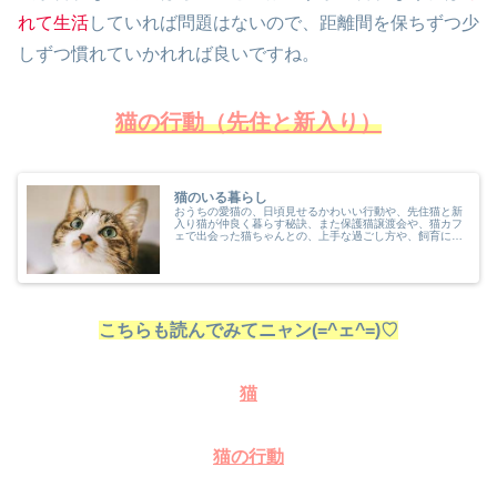
れて生活
していれば問題はないので、距離間を保ちずつ少
しずつ慣れていかれれば良いですね。
猫の行動（先住と新入り）
猫のいる暮らし
おうちの愛猫の、日頃見せるかわいい行動や、先住猫と新
入り猫が仲良く暮らす秘訣、また保護猫譲渡会や、猫カフ
ェで出会った猫ちゃんとの、上手な過ごし方や、飼育に必
要な物などをまとめてみました。コロナ禍の影響もあり、
自宅でペットを飼うお宅が、増えて...
こちらも読んでみてニャン(=^ェ^=)♡
猫
猫の行動