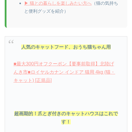
▶ 猫との暮らしを楽しみたい方へ
（猫の気持ち
と便利グッズを紹介）
人気のキャットフード、おうち猫ちゃん用
■最大300円オフクーポン【要事前取得】北陸げ
んき市■ロイヤルカナン インドア 猫用 4kg (猫・
キャット) [正規品]
超画期的！爪とぎ付きのキャットハウスはこれで
す！