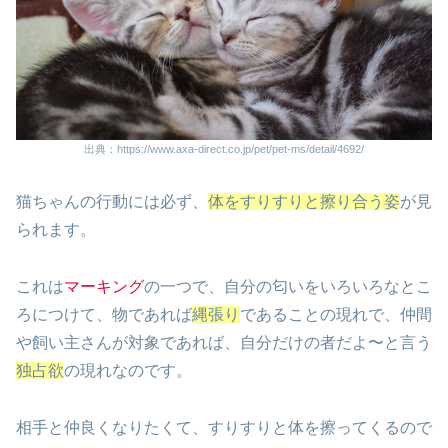
出典：https://www.axa-direct.co.jp/pet/pet-ms/detail/4692/
猫ちゃんの行動には必ず、
体をすりすりと擦り合う姿
が見
られます。
これは
マーキング
の一つで、自分の匂いをいろいろなとこ
ろにつけて、物であれば
縄張り
であることの現れで、仲間
や飼い主さんが対象であれば、自分だけの者だよ〜と言う
独占欲
の現れなのです。
相手と仲良くなりたくて、すりすりと体を擦ってくるので