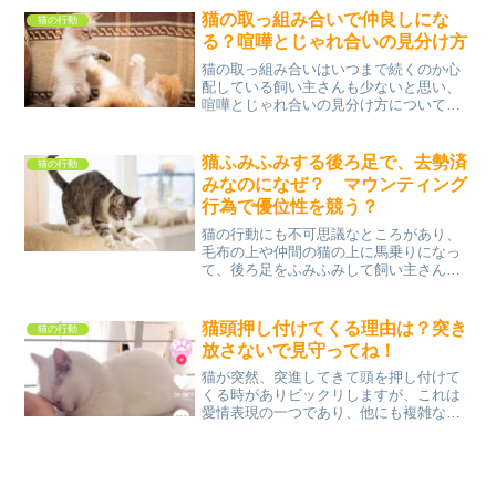
くはないのかなぁ〜と心配になることが
猫の取っ組み合いで仲良しにな
猫の行動
ありますが、猫の体の構造...
る？喧嘩とじゃれ合いの見分け方
猫の取っ組み合いはいつまで続くのか心
配している飼い主さんも少ないと思い、
喧嘩とじゃれ合いの見分け方について調
べてみました。猫の取っ組み合いには本
気モードと、じゃれ合いモードの2つのパ
ターンがあり、猫は温厚な動物なので室
猫ふみふみする後ろ足で、去勢済
猫の行動
内飼いの場合は、ケガを...
みなのになぜ？ マウンティング
行為で優位性を競う？
猫の行動にも不可思議なところがあり、
毛布の上や仲間の猫の上に馬乗りになっ
て、後ろ足をふみふみして飼い主さんを
心配させています。去勢済みなのにマウ
ンティング行為をとっていて、相手はメ
ス猫ではなくオス猫でも、その行動をす
猫頭押し付けてくる理由は？突き
猫の行動
ることがあります。⇒猫の...
放さないで見守ってね！
猫が突然、突進してきて頭を押し付けて
くる時がありビックリしますが、これは
愛情表現の一つであり、他にも複雑な心
の葛藤が猫にもあるのです。わかってほ
しい猫の気持ちと、猫の幸せは飼い主さ
んにあることをお伝えできたらと思いま
す。猫のリラックスとスキ...