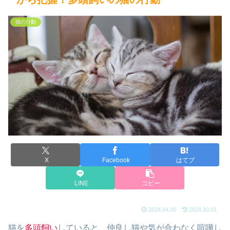
猫の行動
X
Facebook
はてブ
LINE
コピー
2024.04.30
2024.10.01
猫を
多頭飼い
していると、仲良し猫や気が合わなく喧嘩し