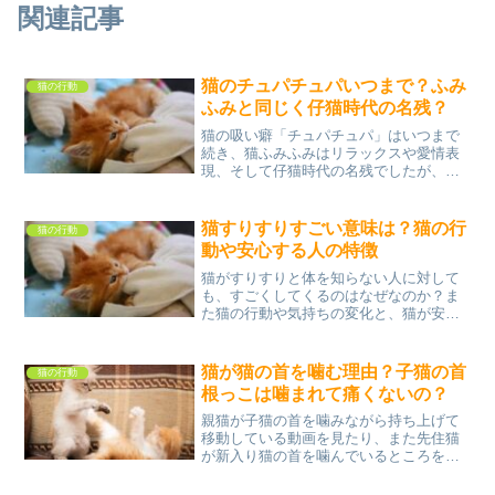
関連記事
猫のチュパチュパいつまで？ふみ
猫の行動
ふみと同じく仔猫時代の名残？
猫の吸い癖「チュパチュパ」はいつまで
続き、猫ふみふみはリラックスや愛情表
現、そして仔猫時代の名残でしたが、吸
い癖「チュパチュパ」は成猫になれば自
然にやめるのでしょうか？ウールサッキ
ングなどに気をつけながら、「チュパチ
猫すりすりすごい意味は？猫の行
猫の行動
ュパ」を見守ってあげれば...
動や安心する人の特徴
猫がすりすりと体を知らない人に対して
も、すごくしてくるのはなぜなのか？ま
た猫の行動や気持ちの変化と、猫が安心
する人の特徴など調べてみました。猫は
気分屋さんと言われていて、自分が好き
な人が来ると遠くの方から見つけて走っ
猫が猫の首を噛む理由？子猫の首
猫の行動
てきたりしますが、興味の...
根っこは噛まれて痛くないの？
親猫が子猫の首を噛みながら持ち上げて
移動している動画を見たり、また先住猫
が新入り猫の首を噛んでいるところを見
かけることがあるけれど、理由は何かを
調べてみました。子猫は首を噛まれて痛