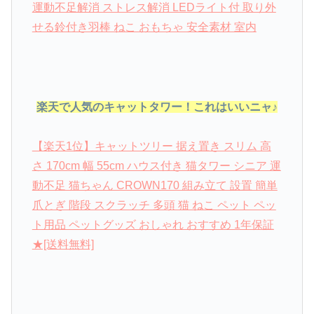
運動不足解消 ストレス解消 LEDライト付 取り外
せる鈴付き羽棒 ねこ おもちゃ 安全素材 室内
楽天で人気のキャットタワー！これはいいニャ♪
【楽天1位】キャットツリー 据え置き スリム 高
さ 170cm 幅 55cm ハウス付き 猫タワー シニア 運
動不足 猫ちゃん CROWN170 組み立て 設置 簡単
爪とぎ 階段 スクラッチ 多頭 猫 ねこ ペット ペッ
ト用品 ペットグッズ おしゃれ おすすめ 1年保証
★[送料無料]