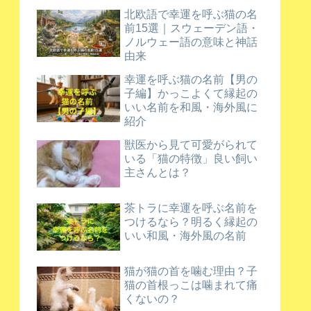
北欧語で幸運を呼ぶ猫の名
前15選｜スウェーデン語・
ノルウェー語の意味と神話
由来
幸運を呼ぶ猫の名前【男の
子編】かっこよくて縁起の
いい名前を和風・海外風に
紹介
獣医から見て可愛がられて
いる「猫の特徴」良い飼い
主さんとは？
茶トラに幸運を呼ぶ名前を
つけるなら？明るく縁起の
いい和風・海外風の名前
猫が猫の首を噛む理由？子
猫の首根っこは噛まれて痛
くないの？