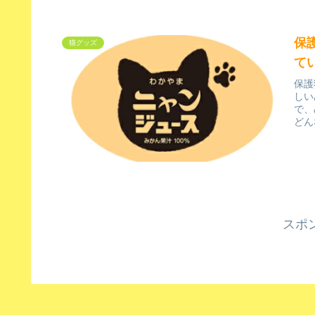
保
猫グッズ
て
保護
しい
で、
どん
スポ