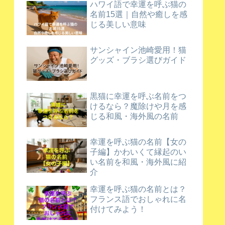
ハワイ語で幸運を呼ぶ猫の
名前15選｜自然や癒しを感
じる美しい意味
サンシャイン池崎愛用！猫
グッズ・ブラシ選びガイド
黒猫に幸運を呼ぶ名前をつ
けるなら？魔除けや月を感
じる和風・海外風の名前
幸運を呼ぶ猫の名前【女の
子編】かわいくて縁起のい
い名前を和風・海外風に紹
介
幸運を呼ぶ猫の名前とは？
フランス語でおしゃれに名
付けてみよう！