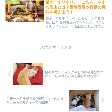
な人が来ると遠くの方から見つけて走っ
猫が「すりすり」「ごろん」をす
猫の行動
てきたりしますが、興味の...
る理由とは？愛情表現や行動の意
味を考えよう！
猫が「すりすり」や「ごろん」とする理
由とは？ 愛情表現やマーキング、リラッ
クスサインなど、行動に隠された猫の気
持ちを詳しく解説！異常がある場合の対
処法も紹介し、愛猫との絆詳しいヒント
をお届けします。
スポンサーリンク
猫のマウンティングやしつけや遊びにつ
いて・じゃれあい首を噛むのはなぜ？
生後一ヶ月子猫里親(埼玉)ペットのおう
ち、mixiジモティーで掲載中！