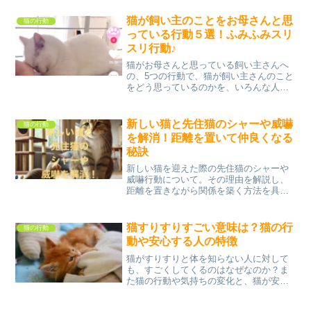
すく解説します。
猫が飼い主のことをお母さんと思
猫の行動
っている行動５選！ふみふみスリ
スリ行動♪
猫がお母さんと思っている飼い主さんへ
の、5つの行動で、猫が飼い主さんのこと
をどう思っているのかを、いろんな人が
研究していて、その中の1つを紹介してい
きます。飼い主さんをふみふみ、スリス
リしてるのは、甘えてる証拠？どのよう
新しい猫と先住猫のシャーや威嚇
猫の行動
な理由があるのかを見...
を解消！距離を置いて仲良くなる
秘訣
新しい猫を迎えた際の先住猫のシャーや
威嚇行動について。その理由を解説し、
距離を置きながら関係を築く方法を具体
的に紹介します。共存生活を成功させる
秘訣がわかる記事です！
猫すりすりすごい意味は？猫の行
猫の行動
動や安心する人の特徴
猫がすりすりと体を知らない人に対して
も、すごくしてくるのはなぜなのか？ま
た猫の行動や気持ちの変化と、猫が安心
する人の特徴など調べてみました。猫は
気分屋さんと言われていて、自分が好き