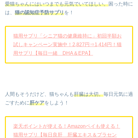
愛猫ちゃんにはいつまでも元気でいてほしい。
困った時に
は、
猫の認知症予防サプリ
を！
猫用サプリ「シニア猫の健康維持に」初回半額お
試しキャンペーン実施中！2,827円⇒1,414円！猫
用サプリ【毎日一緒 DHA＆EPA】
人間もそうだけど、猫ちゃんも
肝臓は大切。
毎日元気に過
ごすために
肝ケア
をしよう！
楽天ポイントが使える！Amazonペイも使える！
猫用サプリ【毎日良肝 肝臓エキス＆プラセン