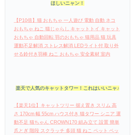
ほしいニャン！
【P10倍】猫 おもちゃ 一人遊び 電動 自動 ネコ
おもちゃ ねこ 猫じゃらし キャットトイ キャット
おもちゃ 自動回転 羽のおもちゃ 猫用品 猫 玩具
運動不足解消 ストレス解消 LEDライト付 取り外
せる鈴付き羽棒 ねこ おもちゃ 安全素材 室内
楽天で人気のキャットタワー！これはいいニャ♪
【楽天1位】キャットツリー 据え置き スリム 高
さ 170cm 幅 55cm ハウス付き 猫タワー シニア 運
動不足 猫ちゃん CROWN170 組み立て 設置 簡単
爪とぎ 階段 スクラッチ 多頭 猫 ねこ ペット ペッ