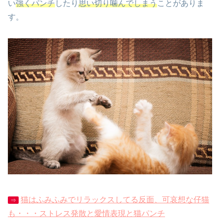
い
強くパンチ
したり
思い切り噛んでしまう
ことがありま
す。
猫はふみふみでリラックスしてる反面、可哀想な仔猫
⇒
も・・・ストレス発散と愛情表現と猫パンチ