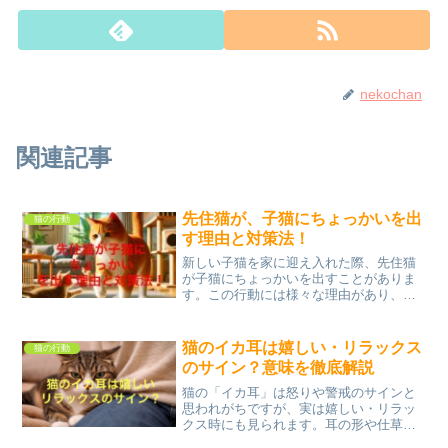
nekochan
関連記事
先住猫が、子猫にちょっかいを出
猫の行動
す理由と対策法！
新しい子猫を家に迎え入れた際、先住猫
が子猫にちょっかいを出すことがありま
す。この行動には様々な理由があり、時
には子猫に対しての、いじめのように見
えることもあります。この記事では、先
住猫が子猫にちょっかいを出す理由と、
猫のイカ耳は嬉しい・リラックス
猫の行動
その対策法について詳しく...
のサイン？意味を徹底解説
猫の「イカ耳」は怒りや警戒のサインと
思われがちですが、実は嬉しい・リラッ
クス時にも見られます。耳の形や仕草か
ら猫の気持ちを読み解く方法をわかりや