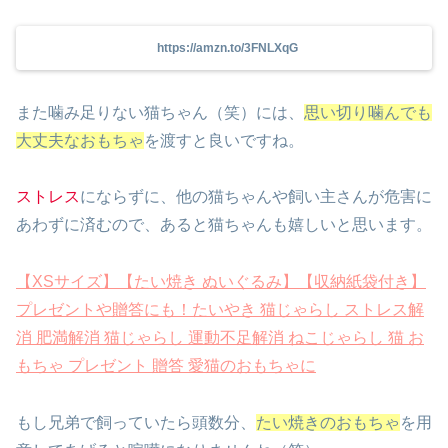
https://amzn.to/3FNLXqG
また噛み足りない猫ちゃん（笑）には、
思い切り噛んでも
大丈夫なおもちゃ
を渡すと良いですね。
ストレス
にならずに、他の猫ちゃんや飼い主さんが危害に
あわずに済むので、あると猫ちゃんも嬉しいと思います。
【XSサイズ】【たい焼き ぬいぐるみ】【収納紙袋付き】
プレゼントや贈答にも！たいやき 猫じゃらし ストレス解
消 肥満解消 猫じゃらし 運動不足解消 ねこじゃらし 猫 お
もちゃ プレゼント 贈答 愛猫のおもちゃに
もし兄弟で飼っていたら頭数分、
たい焼きのおもちゃ
を用