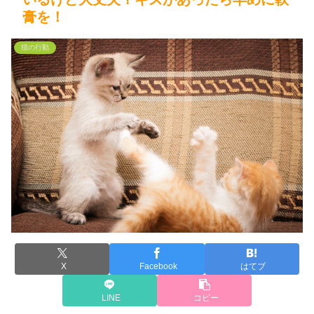
膏を！
猫の行動
X
Facebook
はてブ
LINE
コピー