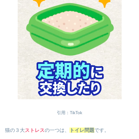
引用：TikTok
猫の３大
ストレス
の一つは、
トイレ問題
です。