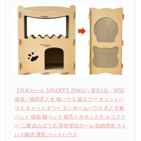
【月末セール 10%OFF】RAKU＼楽天1位・50冠
達成／猫用爪とぎ 猫ハウス 猫タワー キャットハ
ウス キャットタワー ダンボールハウス 爪とぎ兼
ベッド 猫箱 猫ベッド 猫爪とぎボックス ネコファ
ー 二層 組み立て式 高密度段ボール 収納簡単 スト
レス解消 通気 ペットハウス