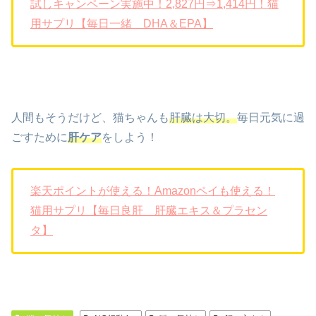
試しキャンペーン実施中！2,827円⇒1,414円！猫
用サプリ【毎日一緒 DHA＆EPA】
人間もそうだけど、猫ちゃんも
肝臓は大切。
毎日元気に過
ごすために
肝ケア
をしよう！
楽天ポイントが使える！Amazonペイも使える！
猫用サプリ【毎日良肝 肝臓エキス＆プラセン
タ】