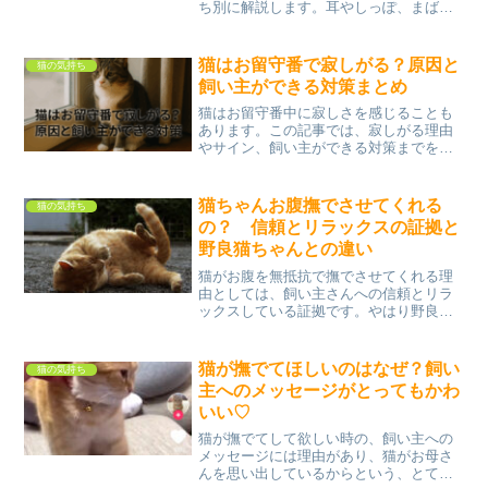
ち別に解説します。耳やしっぽ、まばた
きから感情を見分ける方法や、目を合わ
せるときの注意点、適切な対応方法も紹
介します。
猫はお留守番で寂しがる？原因と
猫の気持ち
飼い主ができる対策まとめ
猫はお留守番中に寂しさを感じることも
あります。この記事では、寂しがる理由
やサイン、飼い主ができる対策までを丁
寧に解説。猫の心に寄り添いたい方にお
すすめです。
猫ちゃんお腹撫でさせてくれる
猫の気持ち
の？ 信頼とリラックスの証拠と
野良猫ちゃんとの違い
猫がお腹を無抵抗で撫でさせてくれる理
由としては、飼い主さんへの信頼とリラ
ックスしている証拠です。やはり野良猫
ちゃんとは少し違うと思います。猫ちゃ
んお腹撫でさせてくれるの？ 保護猫ち
ゃんでも撫でさせてくれる保護猫ちゃん
猫が撫でてほしいのはなぜ？飼い
猫の気持ち
でも愛情持って育てると、...
主へのメッセージがとってもかわ
いい♡
猫が撫でてして欲しい時の、飼い主への
メッセージには理由があり、猫がお母さ
んを思い出しているからという、とても