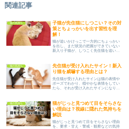
関連記事
子猫が先住猫にしつこい？その対
猫の気持ち
策とちょっかいを出す習性を理
解！
猫が追いかけっこで一方的にちょっかい
を出し、まだ状況の把握ができていない
新入り子猫が、しつこく先住猫を追いか
けるのは単に構ってほしいからなのか、
新入り猫ちゃんの習性と気持ちを考えて
みました。多頭飼いをしている家では、
先住猫が受け入れたサイン！新入
猫の気持ち
猫ちゃんの集団生活により...
り猫を威嚇する理由とは？
先住猫が受け入れたサインは猫の表情や
ポーズでわかり、穏やかな表情をしてい
たら、それが受け入れたサインになり、
まだ受け入れていない場合には、新入り
猫を警戒して威嚇することもあるでしょ
う。威嚇する理由はまだ信用されていな
猫がじっと見つめて目をそらさな
猫の気持ち
かったり、気に入らない相...
い理由は？視線に隠れた気持ちを
解説
猫がじっと見つめて目をそらさない理由
を、要求・甘え・警戒・観察などの気持