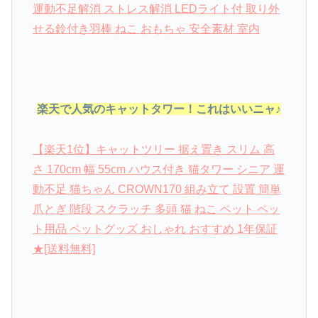
運動不足解消 ストレス解消 LEDライト付 取り外
せる鈴付き羽棒 ねこ おもちゃ 安全素材 室内
楽天で人気のキャットタワー！これはいいニャ♪
【楽天1位】キャットツリー 据え置き スリム 高
さ 170cm 幅 55cm ハウス付き 猫タワー シニア 運
動不足 猫ちゃん CROWN170 組み立て 設置 簡単
爪とぎ 階段 スクラッチ 多頭 猫 ねこ ペット ペッ
ト用品 ペットグッズ おしゃれ おすすめ 1年保証
★[送料無料]