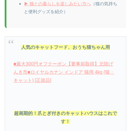
▶ 猫との暮らしを楽しみたい方へ
（猫の気持ち
と便利グッズを紹介）
人気のキャットフード、おうち猫ちゃん用
■最大300円オフクーポン【要事前取得】北陸げ
んき市■ロイヤルカナン インドア 猫用 4kg (猫・
キャット) [正規品]
超画期的！爪とぎ付きのキャットハウスはこれで
す！