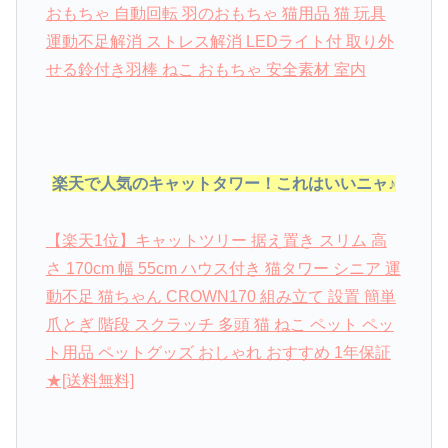
おもちゃ 自動回転 羽のおもちゃ 猫用品 猫 玩具
運動不足解消 ストレス解消 LEDライト付 取り外
せる鈴付き羽棒 ねこ おもちゃ 安全素材 室内
楽天で人気のキャットタワー！これはいいニャ♪
【楽天1位】キャットツリー 据え置き スリム 高
さ 170cm 幅 55cm ハウス付き 猫タワー シニア 運
動不足 猫ちゃん CROWN170 組み立て 設置 簡単
爪とぎ 階段 スクラッチ 多頭 猫 ねこ ペット ペッ
ト用品 ペットグッズ おしゃれ おすすめ 1年保証
★[送料無料]