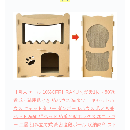
【月末セール 10%OFF】RAKU＼楽天1位・50冠
達成／猫用爪とぎ 猫ハウス 猫タワー キャットハ
ウス キャットタワー ダンボールハウス 爪とぎ兼
ベッド 猫箱 猫ベッド 猫爪とぎボックス ネコファ
ー 二層 組み立て式 高密度段ボール 収納簡単 スト