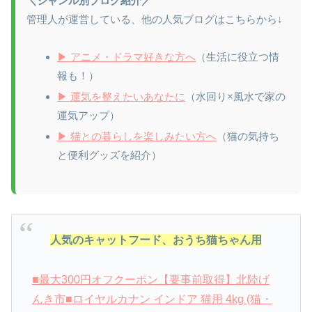
＼ジャンル別ブログ紹介／
管理人が運営している、他の人気ブログはこちらから↓
▶ アニメ・ドラマ好きな方へ
（生活に役立つ情
報も！）
▶ 運気を整えたいあなたに
（水回り×風水で家の
運気アップ）
▶ 猫との暮らしを楽しみたい方へ
（猫の気持ち
と便利グッズを紹介）
人気のキャットフード、おうち猫ちゃん用
■最大300円オフクーポン【要事前取得】北陸げ
んき市■ロイヤルカナン インドア 猫用 4kg (猫・