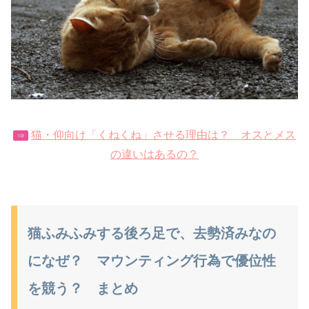
猫・仰向け「くねくね」させる理由は？ オスとメス
⇒
の違いはあるの？
猫ふみふみする後ろ足で、去勢済みなの
になぜ？ マウンティング行為で優位性
を競う？ まとめ