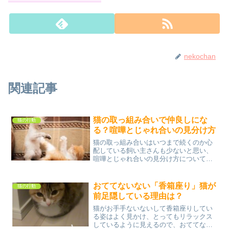
nekochan
関連記事
猫の取っ組み合いで仲良しにな
猫の行動
る？喧嘩とじゃれ合いの見分け方
猫の取っ組み合いはいつまで続くのか心
配している飼い主さんも少ないと思い、
喧嘩とじゃれ合いの見分け方について調
べてみました。猫の取っ組み合いには本
気モードと、じゃれ合いモードの2つのパ
ターンがあり、猫は温厚な動物なので室
おててないない「香箱座り」猫が
猫の行動
内飼いの場合は、ケガを...
前足隠している理由は？
猫がお手手ないないして香箱座りしてい
る姿はよく見かけ、とってもリラックス
しているように見えるので、おててない