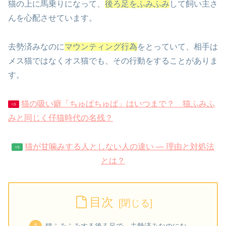
猫の上に馬乗りになって、
後ろ足をふみふみ
して飼い主さ
んを心配させています。
去勢済みなのに
マウンティング行為
をとっていて、相手は
メス猫ではなくオス猫でも、その行動をすることがありま
す。
猫の吸い癖「ちゅぱちゅぱ」はいつまで？ 猫ふみふ
⇒
みと同じく仔猫時代の名残？
猫が甘噛みする人としない人の違い — 理由と対処法
⇒
とは？
目次
猫ふみふみする後ろ足で、去勢済みなのにな