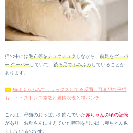
猫の中には
毛布等をチュクチュク
しながら、
前足をグーパ
ー グーパー
していて、
後ろ足でふみふみ
していることが
あります。
猫はふみふみでリラックスしてる反面、可哀想な仔猫
⇒
も・・・ストレス発散と愛情表現と猫パンチ
これは、母猫のおっぱいを飲んでいた
赤ちゃんの頃の記憶
があり、お母さんに甘えていた時期を思い出し赤ちゃん返
りしているのです。