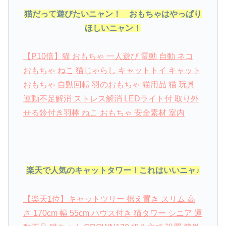
猫だって遊びたいニャン！ おもちゃはやっぱり
ほしいニャン！
【P10倍】猫 おもちゃ 一人遊び 電動 自動 ネコ
おもちゃ ねこ 猫じゃらし キャットトイ キャット
おもちゃ 自動回転 羽のおもちゃ 猫用品 猫 玩具
運動不足解消 ストレス解消 LEDライト付 取り外
せる鈴付き羽棒 ねこ おもちゃ 安全素材 室内
楽天で人気のキャットタワー！これはいいニャ♪
【楽天1位】キャットツリー 据え置き スリム 高
さ 170cm 幅 55cm ハウス付き 猫タワー シニア 運