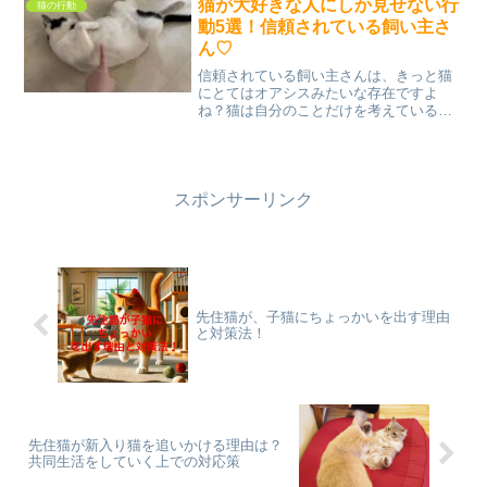
猫が大好きな人にしか見せない行
猫の行動
かってくると思います。⇒...
動5選！信頼されている飼い主さ
ん♡
信頼されている飼い主さんは、きっと猫
にとてはオアシスみたいな存在ですよ
ね？猫は自分のことだけを考えているか
ら、ランク付けはしないと考えられてい
るけれど、家族で一番好きな人だけにす
る行動があります。猫が大好きな人にし
か見せない行動5選！を見て...
スポンサーリンク
先住猫が、子猫にちょっかいを出す理由
と対策法！
先住猫が新入り猫を追いかける理由は？
共同生活をしていく上での対応策