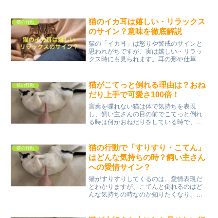
ないの歌を思い出し、前足隠して安心し
ている証拠だよ〜といつもちょこんと座
っていて、ほのぼのした気持ちになりま
猫のイカ耳は嬉しい・リラックス
猫の行動
す。猫の座り方一つとって...
のサイン？意味を徹底解説
猫の「イカ耳」は怒りや警戒のサインと
思われがちですが、実は嬉しい・リラッ
クス時にも見られます。耳の形や仕草か
ら猫の気持ちを読み解く方法をわかりや
すく解説します。
猫がこてっと倒れる理由は？おね
猫の行動
だり上手で可愛さ100倍！
言葉を喋れない猫は体で気持ちを表現
し、飼い主さんの目の前でこてっと倒れ
る時は何かおねだりをしている時で、そ
んな時は可愛さ100倍で、時間を割いてで
も何かしてあげようという気持ちになり
ます。餌や水がほしい時、トイレをきれ
猫の行動で「すりすり・こてん」
猫の行動
いにしてほしい時、一緒...
はどんな気持ちの時？飼い主さん
への愛情サイン？
猫がすりすりしてくるのは、愛情表現だ
とわかりますが、こてんと倒れるのはど
んな気持ちの時なのか知りたくなり、少
し調べてみました。可愛がってくれる飼
い主さんへのサインを知っていると、ど
んな言葉をかけてあげれば良いのかがわ