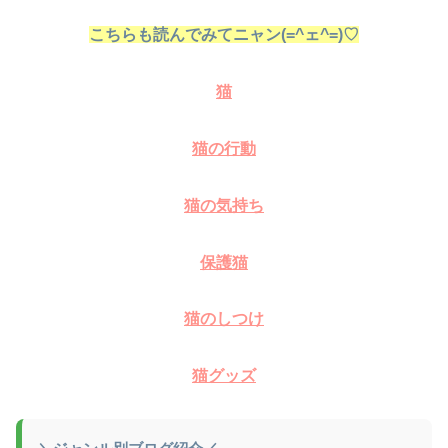
こちらも読んでみてニャン(=^ェ^=)♡
猫
猫の行動
猫の気持ち
保護猫
猫のしつけ
猫グッズ