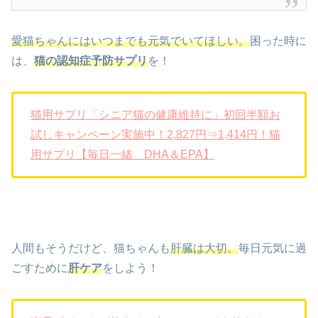
愛猫ちゃんにはいつまでも元気でいてほしい。
困った時に
は、
猫の認知症予防サプリ
を！
猫用サプリ「シニア猫の健康維持に」初回半額お
試しキャンペーン実施中！2,827円⇒1,414円！猫
用サプリ【毎日一緒 DHA＆EPA】
人間もそうだけど、猫ちゃんも
肝臓は大切。
毎日元気に過
ごすために
肝ケア
をしよう！