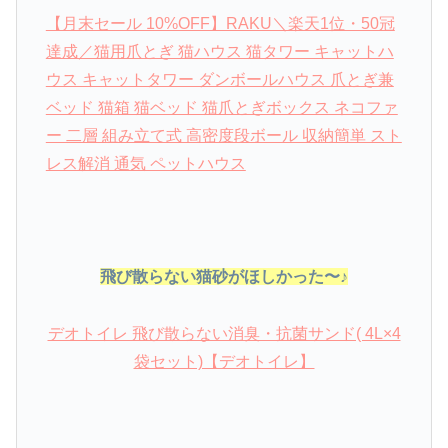
【月末セール 10%OFF】RAKU＼楽天1位・50冠
達成／猫用爪とぎ 猫ハウス 猫タワー キャットハ
ウス キャットタワー ダンボールハウス 爪とぎ兼
ベッド 猫箱 猫ベッド 猫爪とぎボックス ネコファ
ー 二層 組み立て式 高密度段ボール 収納簡単 スト
レス解消 通気 ペットハウス
飛び散らない猫砂がほしかった〜♪
デオトイレ 飛び散らない消臭・抗菌サンド( 4L×4
袋セット)【デオトイレ】