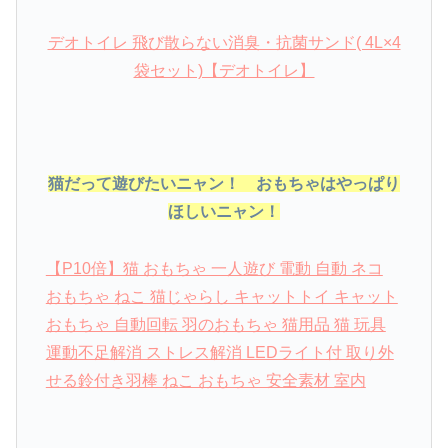
デオトイレ 飛び散らない消臭・抗菌サンド( 4L×4
袋セット)【デオトイレ】
猫だって遊びたいニャン！ おもちゃはやっぱり
ほしいニャン！
【P10倍】猫 おもちゃ 一人遊び 電動 自動 ネコ
おもちゃ ねこ 猫じゃらし キャットトイ キャット
おもちゃ 自動回転 羽のおもちゃ 猫用品 猫 玩具
運動不足解消 ストレス解消 LEDライト付 取り外
せる鈴付き羽棒 ねこ おもちゃ 安全素材 室内