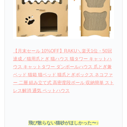
【月末セール 10%OFF】RAKU＼楽天1位・50冠
達成／猫用爪とぎ 猫ハウス 猫タワー キャットハ
ウス キャットタワー ダンボールハウス 爪とぎ兼
ベッド 猫箱 猫ベッド 猫爪とぎボックス ネコファ
ー 二層 組み立て式 高密度段ボール 収納簡単 スト
レス解消 通気 ペットハウス
飛び散らない猫砂がほしかった〜♪