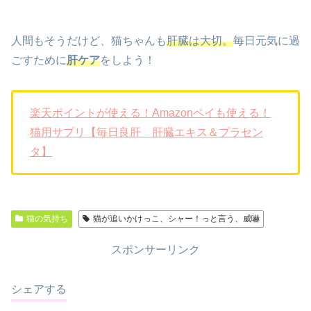
人間もそうだけど、猫ちゃんも
肝臓は大切。
毎日元気に過
ごすために
肝ケア
をしよう！
楽天ポイントが使える！Amazonペイも使える！
猫用サプリ【毎日良肝 肝臓エキス＆プラセン
タ】
猫の気持ち
猫が追いかけっこ、シャー！っと言う、威嚇
スポンサーリンク
シェアする