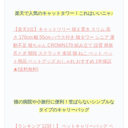
楽天で人気のキャットタワー！これはいいニャ♪
【楽天1位】キャットツリー 据え置き スリム 高
さ 170cm 幅 55cm ハウス付き 猫タワー シニア 運
動不足 猫ちゃん CROWN170 組み立て 設置 簡単
爪とぎ 階段 スクラッチ 多頭 猫 ねこ ペット ペッ
ト用品 ペットグッズ おしゃれ おすすめ 1年保証
★[送料無料]
猫の病院や小旅行に便利！笠ばらないシンプルな
タイプのキャリーバッグ
【ランキング 12冠！】 ペットキャリーバッグ ペ