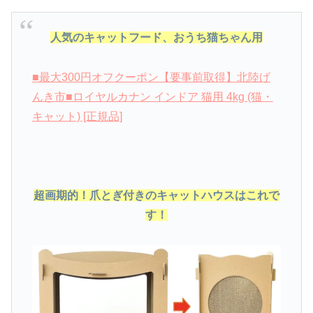
人気のキャットフード、おうち猫ちゃん用
■最大300円オフクーポン【要事前取得】北陸げ
んき市■ロイヤルカナン インドア 猫用 4kg (猫・
キャット) [正規品]
超画期的！爪とぎ付きのキャットハウスはこれで
す！