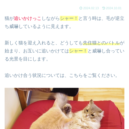
2024.02.13
2024.10.01
猫が
追いかけっこ
しながら
シャー！
と言う時は、毛が逆立
ち威嚇しているように見えます。
新しく猫を迎え入れると、どうしても
先住猫とのバトル
が
始まり、お互いに追いかけては
シャー！
と威嚇し合ってい
る光景を目にします。
追いかけ合う状況については、こちらをご覧ください。