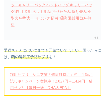
ットキャリー バック ペットバッグ キャリーバッ
グ 猫用 犬用 ペット用品 折りたたみ 折り畳み 小
型犬 中型犬 トリミング 防災 通院 避難用 送料無
料
愛猫ちゃんにはいつまでも元気でいてほしい。
困った時に
は、
猫の認知症予防サプリ
を！
猫用サプリ「シニア猫の健康維持に」初回半額お
試しキャンペーン実施中！2,827円⇒1,414円！猫
用サプリ【毎日一緒 DHA＆EPA】