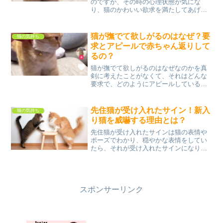
のですが、その時の心理状態が気にな
り、猫のかわいい欲求を満たしてあげる
ために、何をすれば良いのか考えてみま
した。もし参考になるものがあったら、
試してみてくださいね♪猫すりすり異常に
猫が撫でて欲しがるのはなぜ？要
猫の気持ち
する時の心理とは？ 猫の...
求とアピールで赤ちゃん返りして
るの？
猫が撫でて欲しがるのはなぜなのかを真
剣に考えたことがなくて、それはどんな
要求で、どのようにアピールしているの
か？また赤ちゃん返りしてるのかを調べ
てみました。猫の行動には全て理由があ
り、お腹が空けば鳴いて食事を要求する
先住猫が受け入れたサイン！新入
猫の気持ち
し、眠くなってくれば飼い...
り猫を威嚇する理由とは？
先住猫が受け入れたサインは猫の表情や
ポーズでわかり、穏やかな表情をしてい
たら、それが受け入れたサインになり、
まだ受け入れていない場合には、新入り
猫を警戒して威嚇することもあるでしょ
う。威嚇する理由はまだ信用されていな
かったり、気に入らない相...
スポンサーリンク