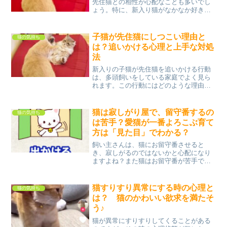
先住猫との相性が心配なことも多いでし
ょう。特に、新入り猫がなかなか好きに
なれないと感じる、飼い主さんも少なく
ありません。この記事では、先住猫との
相性を改善し、新入り猫との関係を良好
子猫が先住猫にしつこい理由と
猫の気持ち
に保つための具体的な方法...
は？追いかける心理と上手な対処
法
新入りの子猫が先住猫を追いかける行動
は、多頭飼いをしている家庭でよく見ら
れます。この行動にはどのような理由が
あるのでしょうか？また、追いかけられ
る先住猫はストレスを感じている可能性
も。本記事では、子猫が先住猫にしつこ
猫は寂しがり屋で、留守番するの
猫の気持ち
く追いかける心理と、その...
は苦手？愛猫が一番よろこぶ育て
方は「見た目」でわかる？
飼い主さんは、猫にお留守番させると
き、寂しがるのではないかと心配になり
ますよね？また猫はお留守番が苦手で、
ぼっちになることを嫌うと思われがちで
す。しかし本当は、ちょっと違っている
と言う意見もあるようです。実際はどう
猫すりすり異常にする時の心理と
猫の気持ち
なのでしょう？引用：Tik...
は？ 猫のかわいい欲求を満たそ
う♪
猫が異常にすりすりしてくることがある