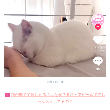
出典：Tik Tok
猫が撫でて欲しがるのはなぜ？要求とアピールで赤ち
⇒
ゃん返りしてるの？