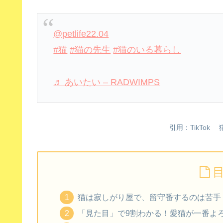
@petlife22.04
#猫
#猫の先生
#猫のいる暮らし
♬ あいたい – RADWIMPS
引用：TikTo
猫は寂しがり屋で、留守番するのは苦手
「見た目」で9割わかる！愛猫が一番よ