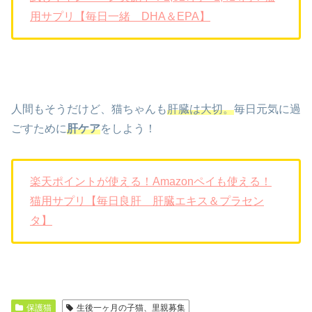
用サプリ【毎日一緒 DHA＆EPA】
人間もそうだけど、猫ちゃんも
肝臓は大切。
毎日元気に過
ごすために
肝ケア
をしよう！
楽天ポイントが使える！Amazonペイも使える！
猫用サプリ【毎日良肝 肝臓エキス＆プラセン
タ】
保護猫
生後一ヶ月の子猫、里親募集