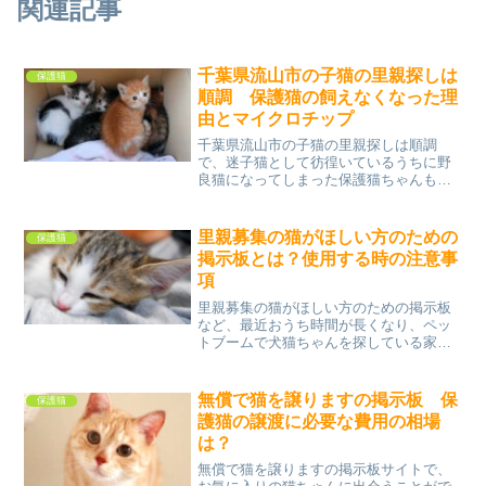
関連記事
千葉県流山市の子猫の里親探しは
保護猫
順調 保護猫の飼えなくなった理
由とマイクロチップ
千葉県流山市の子猫の里親探しは順調
で、迷子猫として彷徨いているうちに野
良猫になってしまった保護猫ちゃんも中
にはいて、ある日突然縁があって野良猫
や迷い猫を保護することがあるかもしれ
ませんが、今では飼い猫にはマイクロチ
里親募集の猫がほしい方のための
保護猫
ップが挿入されている場合が...
掲示板とは？使用する時の注意事
項
里親募集の猫がほしい方のための掲示板
など、最近おうち時間が長くなり、ペッ
トブームで犬猫ちゃんを探している家庭
が増え、利用者数も増えてきています。
掲示板を初めて利用される人もいられる
と思うので、使用される時の注意事項な
無償で猫を譲りますの掲示板 保
保護猫
どを確認して、家族の一員...
護猫の譲渡に必要な費用の相場
は？
無償で猫を譲りますの掲示板サイトで、