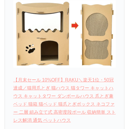
【月末セール 10%OFF】RAKU＼楽天1位・50冠
達成／猫用爪とぎ 猫ハウス 猫タワー キャットハ
ウス キャットタワー ダンボールハウス 爪とぎ兼
ベッド 猫箱 猫ベッド 猫爪とぎボックス ネコファ
ー 二層 組み立て式 高密度段ボール 収納簡単 スト
レス解消 通気 ペットハウス