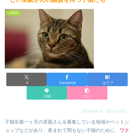
保護猫
X
Facebook
はてブ
LINE
コピー
2024.05.15
2024.10.01
子猫生後一ヶ月の里親さんを募集している地域やペットシ
ョップなどがあり、産まれて間もない子猫のために、
ワク