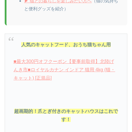
▶ 猫との暮らしを楽しみたい方へ
（猫の気持ち
と便利グッズを紹介）
人気のキャットフード、おうち猫ちゃん用
■最大300円オフクーポン【要事前取得】北陸げ
んき市■ロイヤルカナン インドア 猫用 4kg (猫・
キャット) [正規品]
超画期的！爪とぎ付きのキャットハウスはこれで
す！