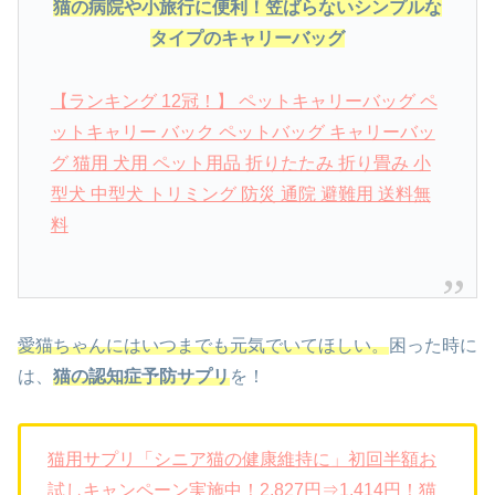
猫の病院や小旅行に便利！笠ばらないシンプルな
タイプのキャリーバッグ
【ランキング 12冠！】 ペットキャリーバッグ ペ
ットキャリー バック ペットバッグ キャリーバッ
グ 猫用 犬用 ペット用品 折りたたみ 折り畳み 小
型犬 中型犬 トリミング 防災 通院 避難用 送料無
料
愛猫ちゃんにはいつまでも元気でいてほしい。
困った時に
は、
猫の認知症予防サプリ
を！
猫用サプリ「シニア猫の健康維持に」初回半額お
試しキャンペーン実施中！2,827円⇒1,414円！猫