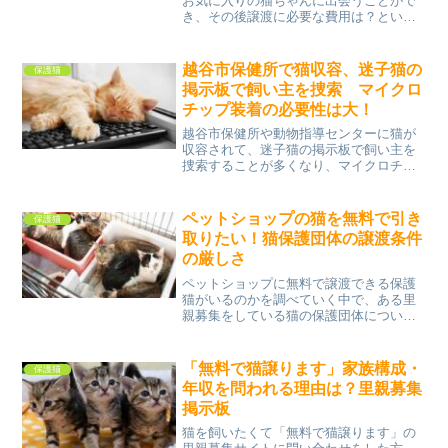
お気に入りの猫ちゃんに出会うことがで
き、その後譲渡に必要な費用は？という
ことで、全然無償ではないとお考えの方
もいると思いますが、猫ちゃんは今まで
飼い主さんに育てられ、病気などになら
越谷市保健所で猫収容、迷子猫の
保護猫
ずに成長してきました。保...
掲示板で飼い主を捜索 マイクロ
チップ装着の必要性は大！
越谷市保健所や動物指導センターに猫が
収容されて、迷子猫の掲示板で飼い主を
捜索することが多くなり、マイクロチッ
プ装着の必要性が大きくなっています。
さいたま市（指定都市）及び川越市・越
谷市・川口市（中核市）は、独自に犬猫
ペットショップの猫を無料で引き
保護猫
に関する行政事務を行って...
取りたい！猫保護団体の譲渡条件
の厳しさ
ペットショップに無料で譲渡できる保護
猫がいるのかを調べていく中で、ある里
親募集をしている猫の保護団体について
悪評が書き込まれているサイトに出会っ
たので、譲渡を考えている方のためにご
紹介したいと思います。そして譲渡にあ
「無料で猫譲ります」家族構成・
保護猫
たり、里親になるメリット...
年収を問われる理由は？里親募集
掲示板
猫を飼いたくて「無料で猫譲ります」の