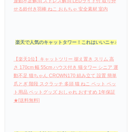
運動不足解消 ストレス解消 LEDライト付 取り外
せる鈴付き羽棒 ねこ おもちゃ 安全素材 室内
楽天で人気のキャットタワー！これはいいニャ♪
【楽天1位】キャットツリー 据え置き スリム 高
さ 170cm 幅 55cm ハウス付き 猫タワー シニア 運
動不足 猫ちゃん CROWN170 組み立て 設置 簡単
爪とぎ 階段 スクラッチ 多頭 猫 ねこ ペット ペッ
ト用品 ペットグッズ おしゃれ おすすめ 1年保証
★[送料無料]