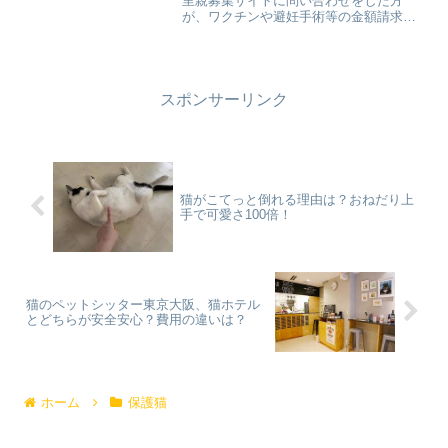
里親募集サイトに問い合わせをした方
が、ワクチンや避妊手術等の金額請求の
他に、家の間取りや家族構成、そして年
収までも書き込むことに対して疑問をも
たれていました。個人情報を知らせる理
由があるのか？その里親募集...
スポンサーリンク
猫がこてっと倒れる理由は？おねだり上
手で可愛さ100倍！
猫のペットシッター東京大阪、猫ホテル
とどちらが安全安心？費用の違いは？
ホーム
保護猫